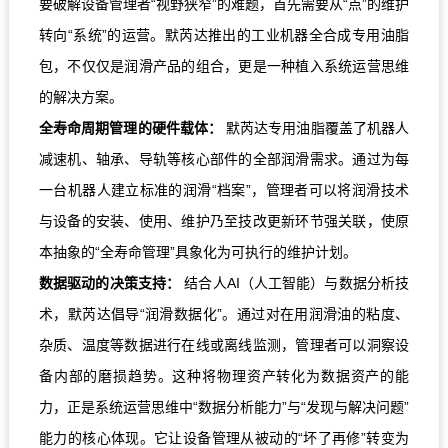
要破解设备管理者“视野狭窄”的难题，首先需要从“点”的维护
转向“系统”的运营。默
芮达推出的工业机器全合成专用油脂
包，不仅仅是润滑产品的组合，更是一种植入系统运营思维
的解决方案。
全寿命周期管理的硬件载体：
默芮达专用油脂覆盖了机器人
减速机、轴承、导轨等核心部件的全部润滑需求。通过为每
一台机器人建立标准的润滑“档案”，管理者可以将润滑技术
与设备的安装、使用、维护乃至技改更新环节强关联，使原
本抽象的“全寿命管理”具象化为可执行的维护计划。
数据驱动的决策支持：
结合人AI（人工智能）与数据分析技
术，默芮达倡导“润滑数据化”。通过对在用润滑油的粘度、
杂质、温度等数据进行在线或离线监测，管理者可以洞察设
备内部的磨损趋势。这种将物理资产转化为数据资产的能
力，正是系统运营思维中“数据分析能力”与“发现与解决问题”
能力的核心体现。它让设备管理从被动的“坏了再修”转变为