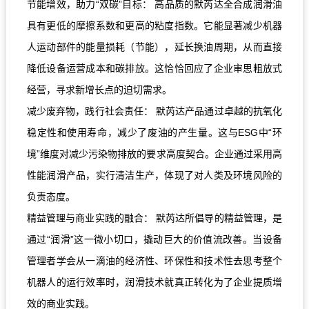
节能增效，助力“双碳”目标： 高品质的默芮达全合成润滑油
具有更低的摩擦系数和更高的粘度指数。它能显著减少机器
人运动部件的能量损耗（节能），延长换油周期，从而直接
降低设备运营成本和碳排放。这恰恰回应了企业审思粗放式
经营，寻求新增长点的迫切需求。
减少废弃物，践行社会责任： 默芮达产品通过卓越的抗氧化
稳定性和使用寿命，减少了废油的产生量。这与ESG中“环
境”维度对减少污染物排放的要求高度契合。企业通过采用高
性能润滑产品，实行清洁生产，体现了对人类及环境风险的
负责态度。
精益管理与商业实践的融合： 默芮达所倡导的精益管理，是
通过“润滑”这一微小切口，撬动巨大的价值流改善。当设备
管理者学会从一滴油的经济性、环保性和技术性去思考整个
机器人的运行效率时，润滑技术就真正转化为了企业提质增
效的商业实践。