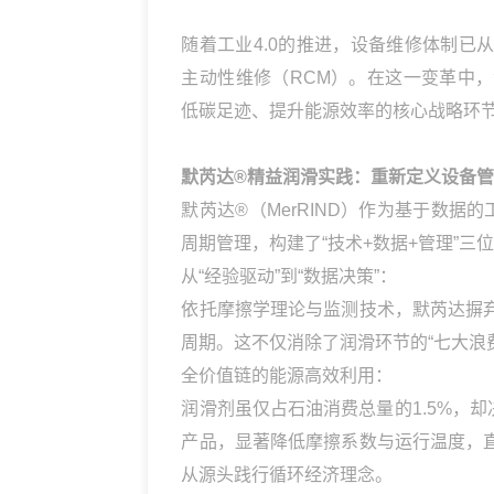
随着工业4.0的推进，设备维修体制已
主动性维修（RCM）。在这一变革中
低碳足迹、提升能源效率的核心战略环
默芮达®精益润滑实践：重新定义设备
默芮达®（MerRIND）作为基于数据
周期管理，构建了“技术+数据+管理”三
从“经验驱动”到“数据决策”：
依托摩擦学理论与监测技术，默芮达摒
周期。这不仅消除了润滑环节的“七大浪费
全价值链的能源高效利用：
润滑剂虽仅占石油消费总量的1.5%，却
产品，显著降低摩擦系数与运行温度，
从源头践行循环经济理念。