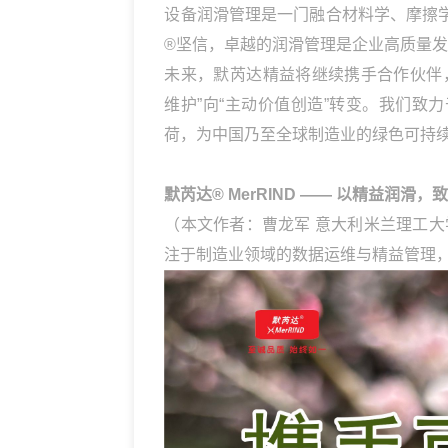
设备润滑管理是一门融合材料学、摩擦
®坚信，卓越的润滑管理是企业高质量
未来，默芮达精益将继续携手合作伙伴
维护”向“主动价值创造”转变。我们
荷，为中国乃至全球制造业的绿色可持
默芮达® MerRIND —— 以精益润滑
（本文作者：曹龙军 意大利米兰理工大
注于制造业领域的数据运维与精益管理