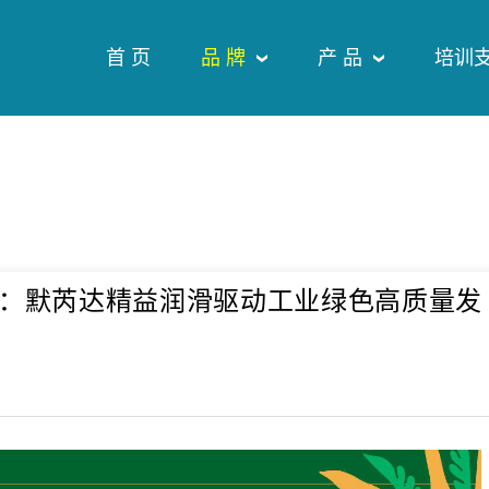
首 页
品 牌
产 品
培训
值”：默芮达精益润滑驱动工业绿色高质量发